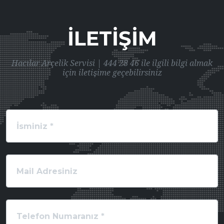
İLETIŞIM
Hacılar Arçelik Servisi | 444 28 46 ile ilgili bilgi almak
için iletişime geçebilirsiniz